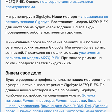
M27Q P-EK. Однако
наш сервис-центр выделяется
преимуществами
.
Мы ремонтируем Gigabyte. Наши мастера -
специалисты по
ремонту техники Gigabyte
. Восстановить модель M27Q P-EK
для мастеров не будет новой задачей. На все виды
проведенных работ у нас имеется гарантия.
Минимальные сроки выполнения ремонта. Мы большая
сеть мастерских техники Gigabyte. Мы имеем более 20 тыс.
запчастей. И возможно на наших складах
уже имеется
запчасть на модель M27Q P-EK
. При заказе ремонта на
сайте - предоставляется скидка -25%.
Знаем свое дело
Будьте уверены в профессионализме наших мастеров - они
с уверенностью выполнят ремонт Gigabyte M27Q P-EK. По
данным наших мастеров в Уфе по ремонту Gigabyte,
наиболее востребованы следующие услуги:
Замена
матрицы
,
Ремонт инвертора
,
Ремонт подсветки
,
Замена
кнопок управления
,
Замена разъёмов (HDMI, DVI, Дисплей
порта)
,
Замена платы управления (мат.платы, мейн платы)
,