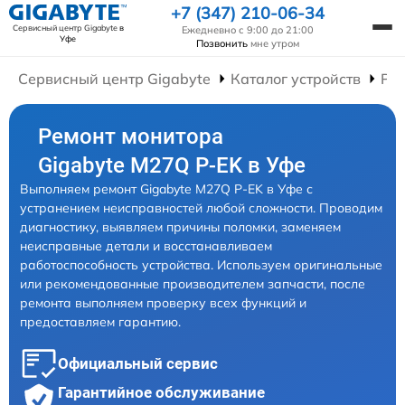
+7 (347) 210-06-34
Сервисный центр Gigabyte
в
Ежедневно с 9:00 до 21:00
Уфе
Позвонить
мне утром
Сервисный центр Gigabyte
Каталог устройств
Ре
Ремонт монитора
Gigabyte M27Q P-EK в Уфе
Выполняем ремонт Gigabyte M27Q P-EK в Уфе с
устранением неисправностей любой сложности. Проводим
диагностику, выявляем причины поломки, заменяем
неисправные детали и восстанавливаем
работоспособность устройства. Используем оригинальные
или рекомендованные производителем запчасти, после
ремонта выполняем проверку всех функций и
предоставляем гарантию.
Официальный сервис
Гарантийное обслуживание