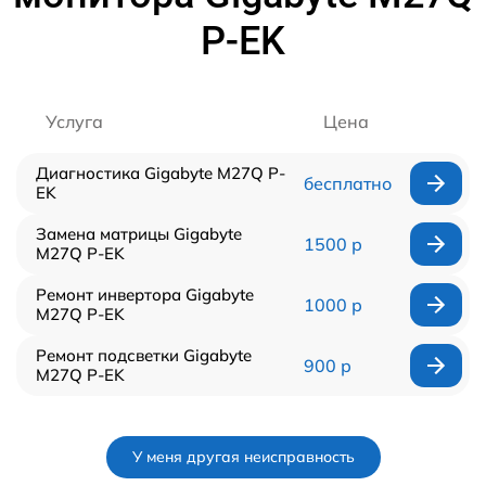
P-EK
Услуга
Цена
Диагностика Gigabyte M27Q P-
бесплатно
EK
Замена матрицы Gigabyte
1500 р
M27Q P-EK
Ремонт инвертора Gigabyte
1000 р
M27Q P-EK
Ремонт подсветки Gigabyte
900 р
M27Q P-EK
У меня другая неисправность