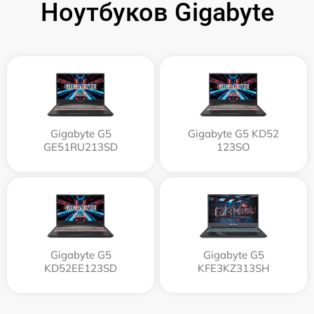
Ноутбуков Gigabyte
Gigabyte G5
Gigabyte G5 KD52
GE51RU213SD
123SO
Gigabyte G5
Gigabyte G5
KD52EE123SD
KFE3KZ313SH