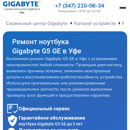
+7 (347) 210-06-34
Сервисный центр Gigabyte
в
Ежедневно с 9:00 до 21:00
Уфе
Сервисный центр Gigabyte
Каталог устройств
Рем
Ремонт ноутбука
Gigabyte G5 GE в Уфе
Выполняем ремонт Gigabyte G5 GE в Уфе с устранением
неисправностей любой сложности. Проводим диагностику,
выявляем причины поломки, заменяем неисправные
детали и восстанавливаем работоспособность устройства.
Используем оригинальные или рекомендованные
производителем запчасти, после ремонта выполняем
проверку всех функций и предоставляем гарантию.
Официальный сервис
Гарантийное обслуживание
ноутбука Gigabyte G5 GE до 3 лет
Диагностика за наш счет,