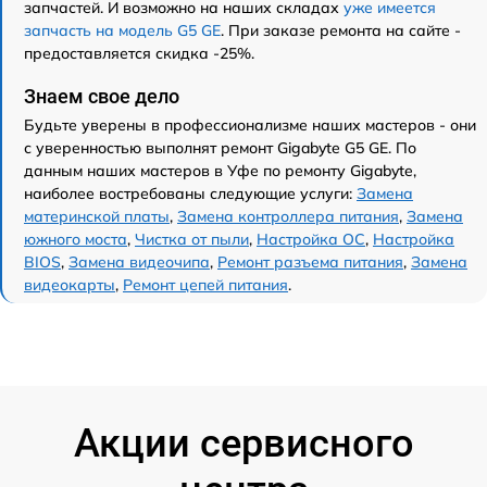
запчастей. И возможно на наших складах
уже имеется
запчасть на модель G5 GE
. При заказе ремонта на сайте -
предоставляется скидка -25%.
Знаем свое дело
Будьте уверены в профессионализме наших мастеров - они
с уверенностью выполнят ремонт Gigabyte G5 GE. По
данным наших мастеров в Уфе по ремонту Gigabyte,
наиболее востребованы следующие услуги:
Замена
материнской платы
,
Замена контроллера питания
,
Замена
южного моста
,
Чистка от пыли
,
Настройка ОС
,
Настройка
BIOS
,
Замена видеочипа
,
Ремонт разъема питания
,
Замена
видеокарты
,
Ремонт цепей питания
.
Акции сервисного