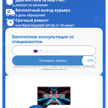
ремонт по желанию
Бесплатный выезд курьера
в день обращения
Срочный ремонт
ноутбука Gigabyte G5 GE от 35 минут
Бесплатная консультация со
специалистом
Оставить заявку
Нажимая на кнопку "Оставить заявку" Вы соглашаетесь c
политикой
конфиденциальности