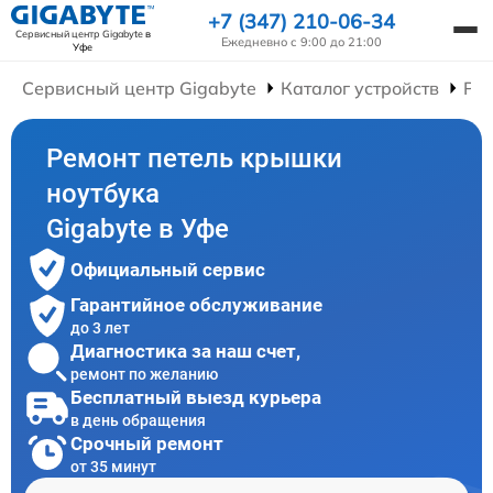
+7 (347) 210-06-34
Сервисный центр Gigabyte
в
Ежедневно с 9:00 до 21:00
Уфе
Сервисный центр Gigabyte
Каталог устройств
Рем
Ремонт петель крышки
ноутбука
Gigabyte в Уфе
Официальный сервис
Гарантийное обслуживание
до 3 лет
Диагностика за наш счет,
ремонт по желанию
Бесплатный выезд курьера
в день обращения
Срочный ремонт
от 35 минут