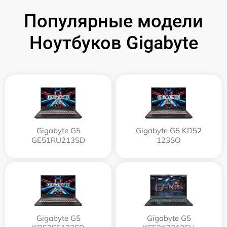
Популярные модели
Ноутбуков Gigabyte
Gigabyte G5
Gigabyte G5 KD52
GE51RU213SD
123SO
Gigabyte G5
Gigabyte G5