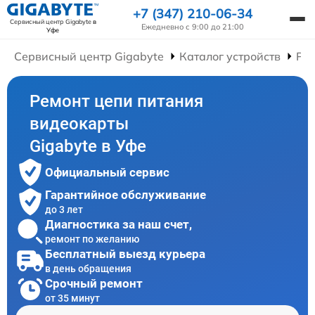
+7 (347) 210-06-34
Сервисный центр Gigabyte
в
Ежедневно с 9:00 до 21:00
Уфе
Сервисный центр Gigabyte
Каталог устройств
Ре
Ремонт цепи питания
видеокарты
Gigabyte в Уфе
Официальный сервис
Гарантийное обслуживание
до 3 лет
Диагностика за наш счет,
ремонт по желанию
Бесплатный выезд курьера
в день обращения
Срочный ремонт
от 35 минут